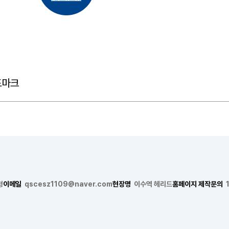
형
이메일
qscesz1109@naver.com
현장명
이수역 헤리드
홈페이지 제작문의