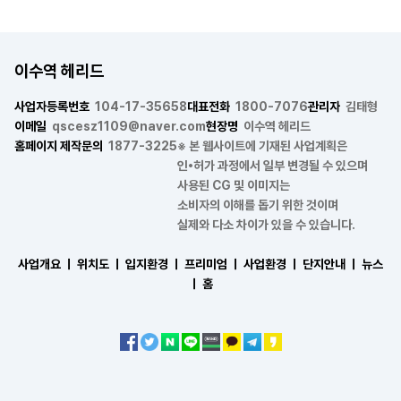
이수역 헤리드
사업자등록번호
104-17-35658
대표전화
1800-7076
관리자
김태형
이메일
qscesz1109@naver.com
현장명
이수역 헤리드
홈페이지 제작문의
1877-3225
※ 본 웹사이트에 기재된 사업계획은
인•허가 과정에서 일부 변경될 수 있으며
사용된 CG 및 이미지는
소비자의 이해를 돕기 위한 것이며
실제와 다소 차이가 있을 수 있습니다.
사업개요 ㅣ
위치도 ㅣ
입지환경 ㅣ
프리미엄 ㅣ
사업환경 ㅣ
단지안내 ㅣ
뉴스
ㅣ
홈