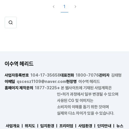
1
이수역 헤리드
사업자등록번호
104-17-35658
대표전화
1800-7076
관리자
김태형
이메일
qscesz1109@naver.com
현장명
이수역 헤리드
홈페이지 제작문의
1877-3225
※ 본 웹사이트에 기재된 사업계획은
인•허가 과정에서 일부 변경될 수 있으며
사용된 CG 및 이미지는
소비자의 이해를 돕기 위한 것이며
실제와 다소 차이가 있을 수 있습니다.
사업개요 ㅣ
위치도 ㅣ
입지환경 ㅣ
프리미엄 ㅣ
사업환경 ㅣ
단지안내 ㅣ
뉴스